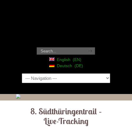
English
EN
Deutsch
DE
Navigation
8. Südthüringentrail –
Live-Tracking