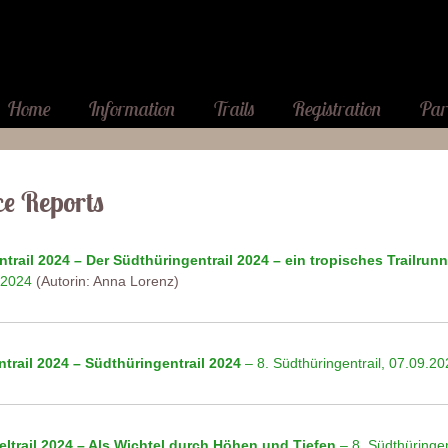
Home
Information
Trails
Registration
Par
e Reports
ntrail 2024 – Der Südthüringentrail 2024 – ein tropisches Trailrun
.2024
(Autorin: Anna Lorenz)
ntrail 2024 – Südthüringentrail 2024
– 8. Südthüringentrail, 07.09.2
eltrail 2024 – Als Wichtel durch Höhen und Tiefen
– 8. Südthüringen