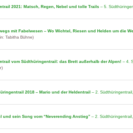
ntrail 2021: Matsch, Regen, Nebel und tolle Trails
– 5. Südthüringen
wegs mit Fabelwesen – Wo Wichtel, Riesen und Helden um die We
in: Tabitha Bühne)
ntrail vom Südthüringentrail: das Brett außerhalb der Alpen!
– 4. S
r)
üringentrail 2018 – Mario und der Heldentrail
– 2. Südthüringentrail
l und sein Song vom “Neverending Anstieg”
– 2. Südthüringentrail