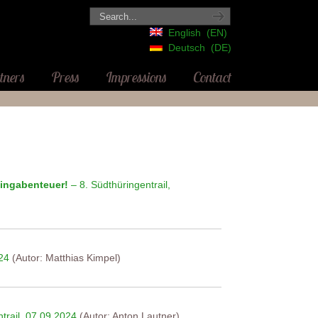
English
EN
Deutsch
DE
tners
Press
Impressions
Contact
ningabenteuer!
– 8. Südthüringentrail,
024
(Autor: Matthias Kimpel)
trail, 07.09.2024
(Autor: Anton Lautner)