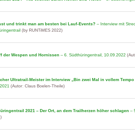
sst und trinkt man am besten bei Lauf-Events?
– Interview mit Str
ringentrail
(by RUNTiMES 2022)
ff der Wespen und Hornissen
– 6. Südthüringentrail, 10.09.2022
(Aut
cher Ultratrail-Meister im Interview „Bin zwei Mal in vollem Temp
.2021
(Autor: Claus Boelen-Theile)
üringentrail 2021 – Der Ort, an dem Trailherzen höher schlagen
– 5
)