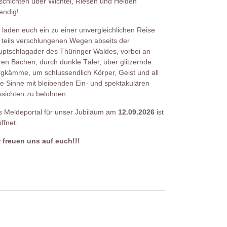
chichten über Wichtel, Riesen und Helden
endig!
 laden euch ein zu einer unvergleichlichen Reise
 teils verschlungenen Wegen abseits der
ptschlagader des Thüringer Waldes, vorbei an
ren Bächen, durch dunkle Täler, über glitzernde
gkämme, um schlussendlich Körper, Geist und all
e Sinne mit bleibenden Ein- und spektakulären
sichten zu belohnen.
 Meldeportal für unser Jubiläum am
12.09.2026
ist
ffnet.
 freuen uns auf euch!!!