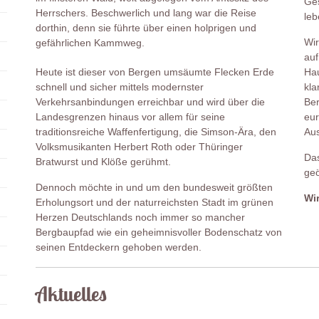
Ges
Herrschers. Beschwerlich und lang war die Reise
leb
dorthin, denn sie führte über einen holprigen und
Wir
gefährlichen Kammweg.
auf
Heute ist dieser von Bergen umsäumte Flecken Erde
Hau
schnell und sicher mittels modernster
kla
Verkehrsanbindungen erreichbar und wird über die
Ber
Landesgrenzen hinaus vor allem für seine
eur
traditionsreiche Waffenfertigung, die Simson-Ära, den
Aus
Volksmusikanten Herbert Roth oder Thüringer
Das
Bratwurst und Klöße gerühmt.
geö
Dennoch möchte in und um den bundesweit größten
Wir
Erholungsort und der naturreichsten Stadt im grünen
Herzen Deutschlands noch immer so mancher
Bergbaupfad wie ein geheimnisvoller Bodenschatz von
seinen Entdeckern gehoben werden.
Aktuelles