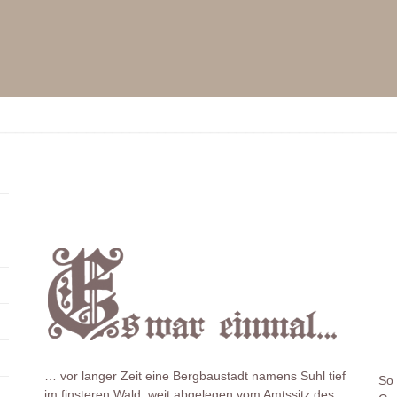
… vor langer Zeit eine Bergbaustadt namens Suhl tief
So 
im finsteren Wald, weit abgelegen vom Amtssitz des