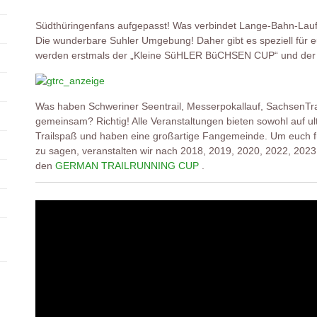
Südthüringenfans aufgepasst! Was verbindet Lange-Bahn-Lauf
Die wunderbare Suhler Umgebung! Daher gibt es speziell für 
werden erstmals der „Kleine SüHLER BüCHSEN CUP“ und de
Was haben Schweriner Seentrail, Messerpokallauf, SachsenTrail,
gemeinsam? Richtig! Alle Veranstaltungen bieten sowohl auf u
Trailspaß und haben eine großartige Fangemeinde. Um euch f
zu sagen, veranstalten wir nach 2018, 2019, 2020, 2022, 202
den
GERMAN TRAILRUNNING CUP
.