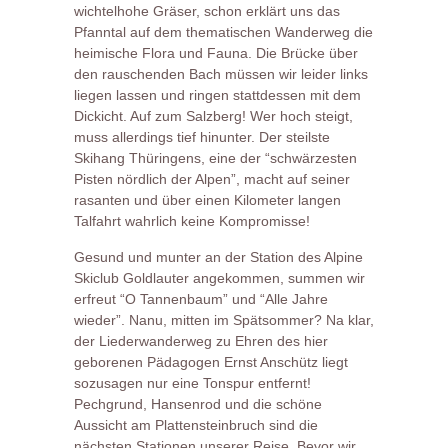
wichtelhohe Gräser, schon erklärt uns das
Pfanntal auf dem thematischen Wanderweg die
heimische Flora und Fauna. Die Brücke über
den rauschenden Bach müssen wir leider links
liegen lassen und ringen stattdessen mit dem
Dickicht. Auf zum Salzberg! Wer hoch steigt,
muss allerdings tief hinunter. Der steilste
Skihang Thüringens, eine der “schwärzesten
Pisten nördlich der Alpen”, macht auf seiner
rasanten und über einen Kilometer langen
Talfahrt wahrlich keine Kompromisse!
Gesund und munter an der Station des Alpine
Skiclub Goldlauter angekommen, summen wir
erfreut “O Tannenbaum” und “Alle Jahre
wieder”. Nanu, mitten im Spätsommer? Na klar,
der Liederwanderweg zu Ehren des hier
geborenen Pädagogen Ernst Anschütz liegt
sozusagen nur eine Tonspur entfernt!
Pechgrund, Hansenrod und die schöne
Aussicht am Plattensteinbruch sind die
nächsten Stationen unserer Reise. Bevor wir