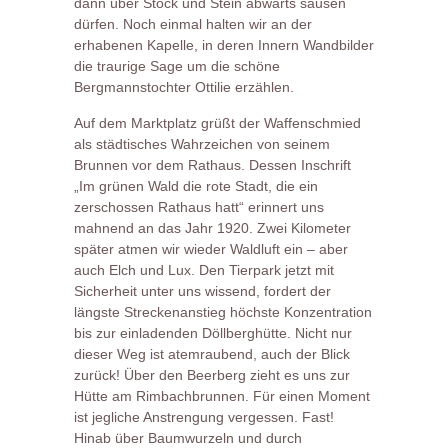
dann über Stock und Stein abwärts sausen
dürfen. Noch einmal halten wir an der
erhabenen Kapelle, in deren Innern Wandbilder
die traurige Sage um die schöne
Bergmannstochter Ottilie erzählen.
Auf dem Marktplatz grüßt der Waffenschmied
als städtisches Wahrzeichen von seinem
Brunnen vor dem Rathaus. Dessen Inschrift
„Im grünen Wald die rote Stadt, die ein
zerschossen Rathaus hatt“ erinnert uns
mahnend an das Jahr 1920. Zwei Kilometer
später atmen wir wieder Waldluft ein – aber
auch Elch und Lux. Den Tierpark jetzt mit
Sicherheit unter uns wissend, fordert der
längste Streckenanstieg höchste Konzentration
bis zur einladenden Döllberghütte. Nicht nur
dieser Weg ist atemraubend, auch der Blick
zurück! Über den Beerberg zieht es uns zur
Hütte am Rimbachbrunnen. Für einen Moment
ist jegliche Anstrengung vergessen. Fast!
Hinab über Baumwurzeln und durch