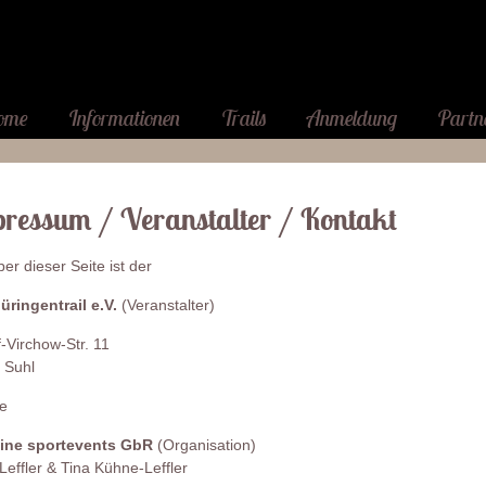
ome
Informationen
Trails
Anmeldung
Partn
ressum / Veranstalter / Kontakt
ber dieser Seite ist der
üringentrail e.V.
(Veranstalter)
-Virchow-Str. 11
 Suhl
ie
ine sportevents GbR
(Organisation)
Leffler & Tina Kühne-Leffler