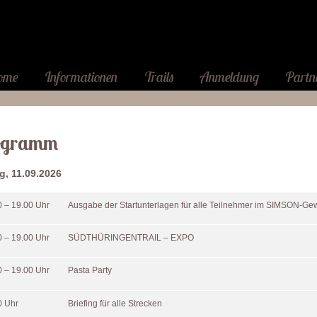
ome
Informationen
Trails
Anmeldung
Partn
ogramm
ag, 11.09.2026
0 – 19.00 Uhr
Ausgabe der Startunterlagen für alle Teilnehmer im SIMSON-G
0 – 19.00 Uhr
SÜDTHÜRINGENTRAIL – EXPO
0 – 19.00 Uhr
Pasta Party
0 Uhr
Briefing für alle Strecken