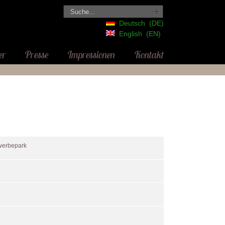
Deutsch
DE
English
EN
er
Presse
Impressionen
Kontakt
ewerbepark