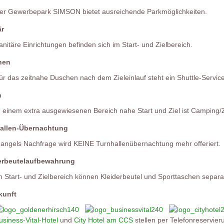
er Gewerbepark SIMSON bietet ausreichende Parkmöglichkeiten.
är
anitäre Einrichtungen befinden sich im Start- und Zielbereich.
hen
ür das zeitnahe Duschen nach dem Zieleinlauf steht ein Shuttle-Service
n
n einem extra ausgewiesenen Bereich nahe Start und Ziel ist Camping/Z
allen-Übernachtung
angels Nachfrage wird KEINE Turnhallenübernachtung mehr offeriert.
erbeutelaufbewahrung
m Start- und Zielbereich können Kleiderbeutel und Sporttaschen separa
kunft
usiness-Vital-Hotel
und
City Hotel am CCS
stellen per Telefonreservier