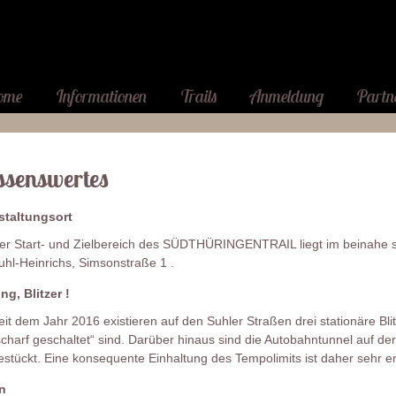
ome
Informationen
Trails
Anmeldung
Partn
senswertes
staltungsort
er Start- und Zielbereich des SÜDTHÜRINGENTRAIL liegt im beinahe
uhl-Heinrichs, Simsonstraße 1 .
g, Blitzer !
eit dem Jahr 2016 existieren auf den Suhler Straßen drei stationäre Bli
scharf geschaltet“ sind. Darüber hinaus sind die Autobahntunnel auf de
estückt. Eine konsequente Einhaltung des Tempolimits ist daher sehr 
n