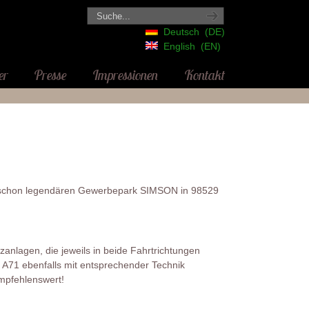
Deutsch
DE
English
EN
er
Presse
Impressionen
Kontakt
 schon legendären Gewerbepark SIMSON in 98529
tzanlagen, die jeweils in beide Fahrtrichtungen
r A71 ebenfalls mit entsprechender Technik
empfehlenswert!